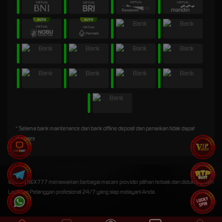
* Selama bank maintenance dan bank offline deposit dan penarikan tidak dapat
diproses
©2026 NEX777 menawarkan berbagai macam provider pilihan terbaik dan didukung oleh
Layanan Pelanggan profesional 24/7 yang siap melayani Anda.