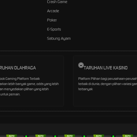
Crash Game
Arcade
Poker
E-Sports
Sabung Ayam
RUHAN OLAHRAGA
TARUHAN LIVE KASINO
ook Gaming Platform Terbaik
Platform Pilihan bagi perusahaan-perusa
kan lebih banyak game, odds yang lebih
terbaik di dunia, dengan pilihan variasi g
 dan menyediakan pilihan yang lebih
terbanyak
untuk pemain.