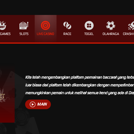
 GAMES
SLOTS
LIVE CASINO
RACE
TOGEL
OLAHRAGA
CRASH
Kita telah mengembangkan platform permainan baccarat yang terb
luar biasa dari platform telah dikembangkan dengan mempertimban
memungkinkan pemain untuk melihat semua trend yang ada di Drag
MAIN