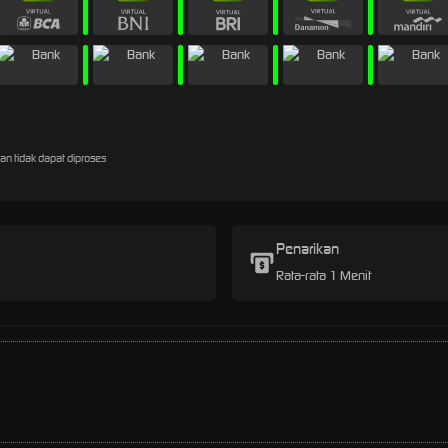
an tidak dapat diproses
Penarikan
Rata-rata 1 Menit