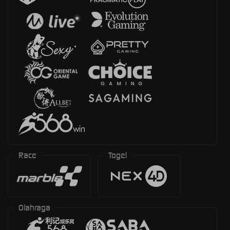
Race
Togel
Olahraga