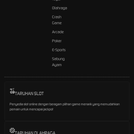
Olahraga
Crash
Game
Arcade
Poker
E-Sports
Sabung
Ayam
TARUHAN SLOT
Penyedia slot online dengan beragam pilihan game menarik yang memudahkan
pemain untuk mencapai jackpot
TARUHAN OLAHRAGA