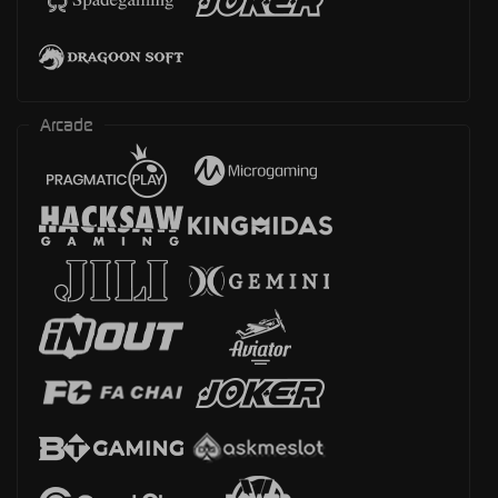
Arcade