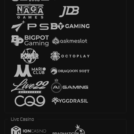
Live Casino