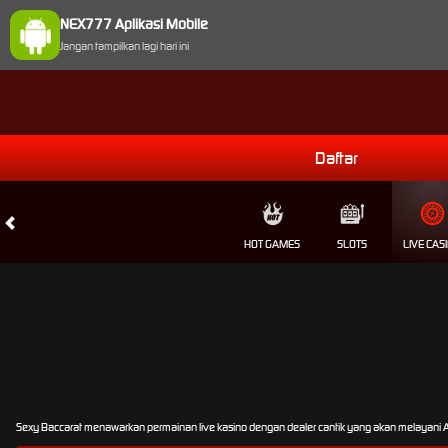
NEX777 Aplikasi Mobile
Jangan tampilkan lagi hari ini
Daftar
HOT GAMES
SLOTS
LIVE CAS
Sexy Baccarat menawarkan permainan live kasino dengan dealer cantik yang akan melayani 