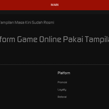
MAIN
Tampilan Masa Kini Sudah Resmi
form Game Online Pakai Tampi
Platform
Promosi
Loyalty
Referral