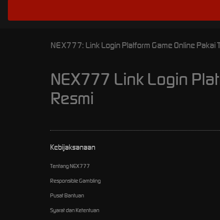
NEX777: Link Login Platform Game Online Pakai 
NEX777 Link Login Plat
Resmi
Kebijaksanaan
Tentang NEX777
Responsible Gambling
Pusat Bantuan
Syarat dan Ketentuan