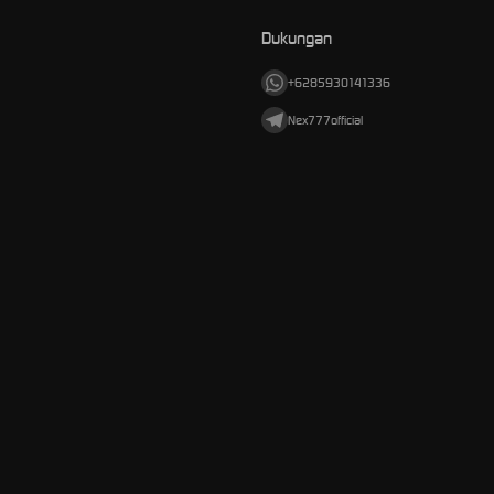
Dukungan
+6285930141336
Nex777official