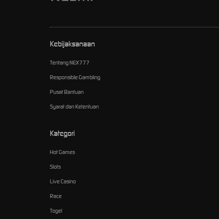
Kebijaksanaan
Tentang NEX777
Responsible Gambling
Pusat Bantuan
Syarat dan Ketentuan
Kategori
Hot Games
Slots
Live Casino
Race
Togel