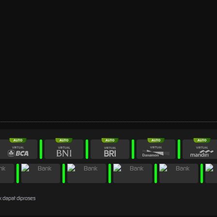
k dapat diproses