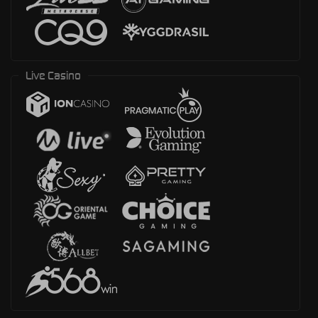
Live Casino