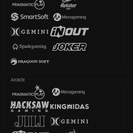
Arcade