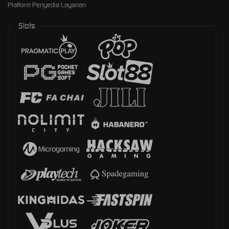
Platform Penyedia Layanan
Slots