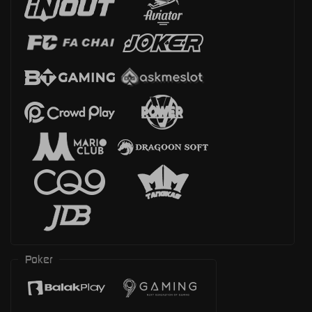
Poker