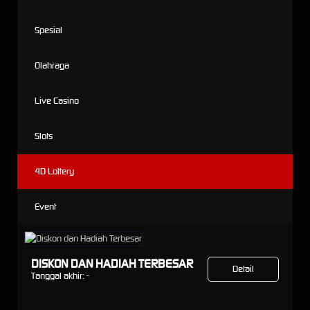
Spesial
Olahraga
Live Casino
Slots
4D Lottery
Event
DISKON DAN HADIAH TERBESAR
Detail
Tanggal akhir:
-